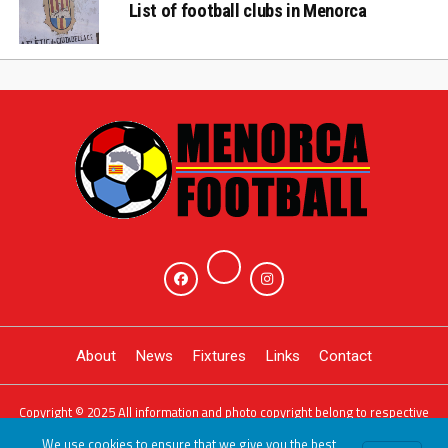
List of football clubs in Menorca
About
News
Fixtures
Links
Contact
Copyright © 2025 All information and photo copyright belong to respective
owners. Powered by
JDG Sport
We use cookies to ensure that we give you the best