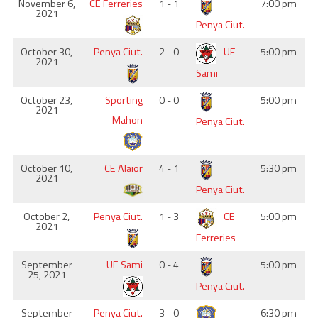
November 6,
CE Ferreries
1 - 1
7:00 pm
2021
Penya Ciut.
October 30,
Penya Ciut.
2 - 0
UE
5:00 pm
2021
Sami
October 23,
Sporting
0 - 0
5:00 pm
2021
Mahon
Penya Ciut.
October 10,
CE Alaior
4 - 1
5:30 pm
2021
Penya Ciut.
October 2,
Penya Ciut.
1 - 3
CE
5:00 pm
2021
Ferreries
September
UE Sami
0 - 4
5:00 pm
25, 2021
Penya Ciut.
September
Penya Ciut.
3 - 0
6:30 pm