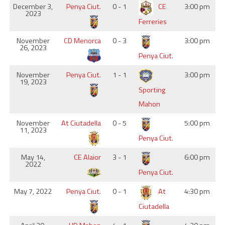
December 3,
Penya Ciut.
0 - 1
CE
3:00 pm
2023
Ferreries
November
CD Menorca
0 - 3
3:00 pm
26, 2023
Penya Ciut.
November
Penya Ciut.
1 - 1
3:00 pm
19, 2023
Sporting
Mahon
November
At Ciutadella
0 - 5
5:00 pm
11, 2023
Penya Ciut.
May 14,
CE Alaior
3 - 1
6:00 pm
2022
Penya Ciut.
May 7, 2022
Penya Ciut.
0 - 1
At
4:30 pm
Ciutadella