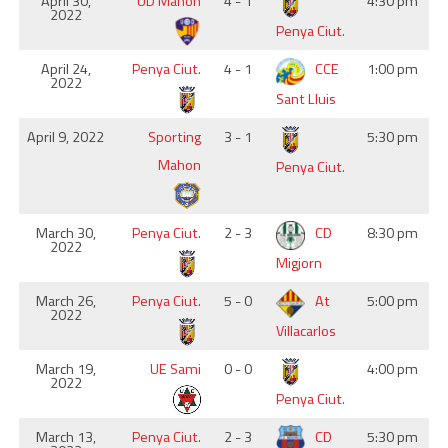
April 30,
UD Mahon
4 - 1
4:30 pm
2022
Penya Ciut.
April 24,
Penya Ciut.
4 - 1
CCE
1:00 pm
2022
Sant Lluis
April 9, 2022
Sporting
3 - 1
5:30 pm
Mahon
Penya Ciut.
March 30,
Penya Ciut.
2 - 3
CD
8:30 pm
2022
Migjorn
March 26,
Penya Ciut.
5 - 0
At
5:00 pm
2022
Villacarlos
March 19,
UE Sami
0 - 0
4:00 pm
2022
Penya Ciut.
March 13,
Penya Ciut.
2 - 3
CD
5:30 pm