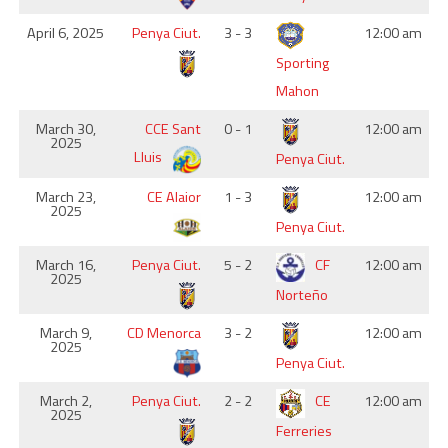
April 6, 2025
Penya Ciut.
3 - 3
12:00 am
Sporting
Mahon
March 30,
CCE Sant
0 - 1
12:00 am
2025
Lluis
Penya Ciut.
March 23,
CE Alaior
1 - 3
12:00 am
2025
Penya Ciut.
March 16,
Penya Ciut.
5 - 2
CF
12:00 am
2025
Norteño
March 9,
CD Menorca
3 - 2
12:00 am
2025
Penya Ciut.
March 2,
Penya Ciut.
2 - 2
CE
12:00 am
2025
Ferreries