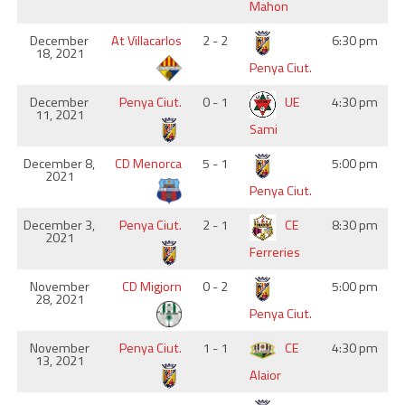
Mahon
December
At Villacarlos
2 - 2
6:30 pm
18, 2021
Penya Ciut.
December
Penya Ciut.
0 - 1
UE
4:30 pm
11, 2021
Sami
December 8,
CD Menorca
5 - 1
5:00 pm
2021
Penya Ciut.
December 3,
Penya Ciut.
2 - 1
CE
8:30 pm
2021
Ferreries
November
CD Migjorn
0 - 2
5:00 pm
28, 2021
Penya Ciut.
November
Penya Ciut.
1 - 1
CE
4:30 pm
13, 2021
Alaior