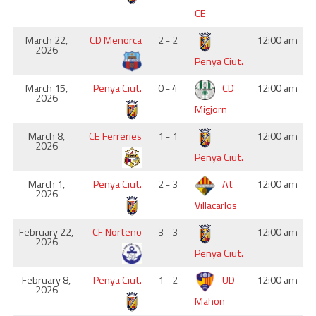
CE
March 22,
CD Menorca
2 - 2
12:00 am
2026
Penya Ciut.
March 15,
Penya Ciut.
0 - 4
CD
12:00 am
2026
Migjorn
March 8,
CE Ferreries
1 - 1
12:00 am
2026
Penya Ciut.
March 1,
Penya Ciut.
2 - 3
At
12:00 am
2026
Villacarlos
February 22,
CF Norteño
3 - 3
12:00 am
2026
Penya Ciut.
February 8,
Penya Ciut.
1 - 2
UD
12:00 am
2026
Mahon