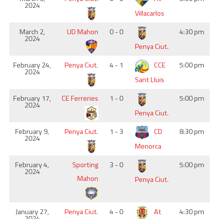
2024
Villacarlos
March 2,
UD Mahon
0 - 0
4:30 pm
2024
Penya Ciut.
February 24,
Penya Ciut.
4 - 1
CCE
5:00 pm
2024
Sant Lluis
February 17,
CE Ferreries
1 - 0
5:00 pm
2024
Penya Ciut.
February 9,
Penya Ciut.
1 - 3
CD
8:30 pm
2024
Menorca
February 4,
Sporting
3 - 0
5:00 pm
2024
Mahon
Penya Ciut.
January 27,
Penya Ciut.
4 - 0
At
4:30 pm
2024