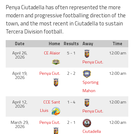
Penya Ciutadella has often represented the more
modern and progressive footballing direction of the
town, and the most recent in Ciutadella to sustain
Tercera Division football.
Date
Home
Results
Away
Time
April 26,
CE Alaior
5 - 1
12:00 am
2026
Penya Ciut.
April 19,
Penya Ciut.
2 - 2
12:00 am
2026
Sporting
Mahon
April 12,
CCE Sant
1 - 4
12:00 am
2026
Lluis
Penya Ciut.
March 29,
Penya Ciut.
2 - 1
12:00 am
2026
Ciutadella