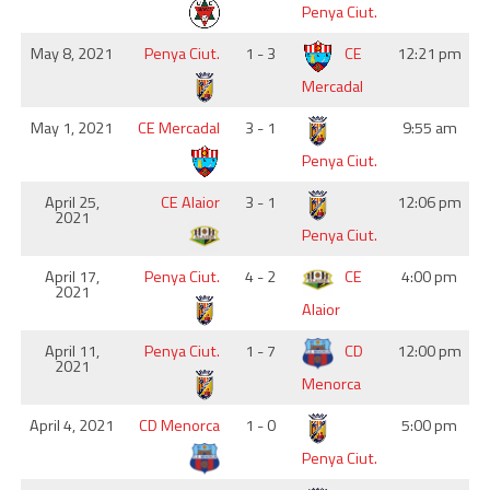
Penya Ciut.
May 8, 2021
Penya Ciut.
1 - 3
CE
12:21 pm
Mercadal
May 1, 2021
CE Mercadal
3 - 1
9:55 am
Penya Ciut.
April 25,
CE Alaior
3 - 1
12:06 pm
2021
Penya Ciut.
April 17,
Penya Ciut.
4 - 2
CE
4:00 pm
2021
Alaior
April 11,
Penya Ciut.
1 - 7
CD
12:00 pm
2021
Menorca
April 4, 2021
CD Menorca
1 - 0
5:00 pm
Penya Ciut.