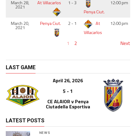
March 28,
At Villacarlos
1 - 3
12:00 pm
2021
Penya Ciut.
March 20,
Penya Ciut.
2 - 1
At
12:00 pm
2021
Villacarlos
1
2
Next
LAST GAME
April 26, 2026
5 - 1
CE ALAIOR v Penya
Ciutadella Esportiva
LATEST POSTS
NEWS