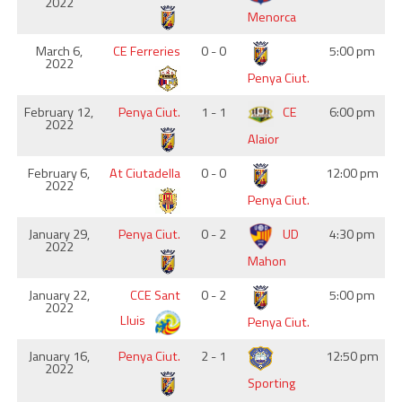
2022
Menorca
March 6,
CE Ferreries
0 - 0
5:00 pm
2022
Penya Ciut.
February 12,
Penya Ciut.
1 - 1
CE
6:00 pm
2022
Alaior
February 6,
At Ciutadella
0 - 0
12:00 pm
2022
Penya Ciut.
January 29,
Penya Ciut.
0 - 2
UD
4:30 pm
2022
Mahon
January 22,
CCE Sant
0 - 2
5:00 pm
2022
Lluis
Penya Ciut.
January 16,
Penya Ciut.
2 - 1
12:50 pm
2022
Sporting