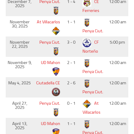
December 7,
Penya Ciut.
1 - 4
CE
12:00 am
2025
Ferreries
November
At Villacarlos
1 - 1
12:00 am
30, 2025
Penya Ciut.
November
Penya Ciut.
3 - 0
CF
5:00 pm
22, 2025
Norteño
November 9,
UD Mahon
2 - 1
12:00 am
2025
Penya Ciut.
May 4, 2025
Ciutadella CE
2 - 6
12:00 am
Penya Ciut.
April 27,
Penya Ciut.
0 - 1
At
12:00 am
2025
Villacarlos
April 13,
UD Mahon
1 - 1
12:00 am
2025
Penya Ciut.