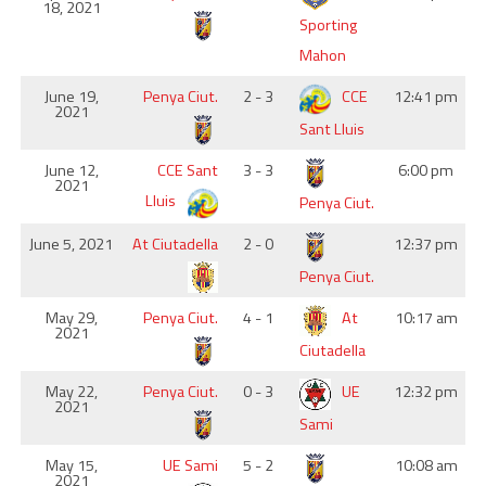
18, 2021
Sporting
Mahon
June 19,
Penya Ciut.
2 - 3
CCE
12:41 pm
2021
Sant Lluis
June 12,
CCE Sant
3 - 3
6:00 pm
2021
Lluis
Penya Ciut.
June 5, 2021
At Ciutadella
2 - 0
12:37 pm
Penya Ciut.
May 29,
Penya Ciut.
4 - 1
At
10:17 am
2021
Ciutadella
May 22,
Penya Ciut.
0 - 3
UE
12:32 pm
2021
Sami
May 15,
UE Sami
5 - 2
10:08 am
2021