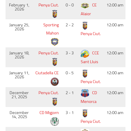
February 1,
Penya Ciut.
0 - 0
CE
12:00 am
2026
Alaior
January 25,
Sporting
2 - 2
12:00 am
2026
Mahon
Penya Ciut.
January 18,
Penya Ciut.
3 - 3
CCE
12:00 am
2026
Sant Lluis
January 11,
Ciutadella CE
0 - 5
12:00 am
2026
Penya Ciut.
December
Penya Ciut.
2 - 1
CD
12:00 am
21, 2025
Menorca
December
CD Migjorn
3 - 1
12:00 am
14, 2025
Penya Ciut.