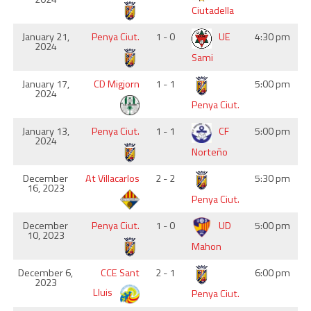
Ciutadella
January 21,
Penya Ciut.
1 - 0
UE
4:30 pm
2024
Sami
January 17,
CD Migjorn
1 - 1
5:00 pm
2024
Penya Ciut.
January 13,
Penya Ciut.
1 - 1
CF
5:00 pm
2024
Norteño
December
At Villacarlos
2 - 2
5:30 pm
16, 2023
Penya Ciut.
December
Penya Ciut.
1 - 0
UD
5:00 pm
10, 2023
Mahon
December 6,
CCE Sant
2 - 1
6:00 pm
2023
Lluis
Penya Ciut.