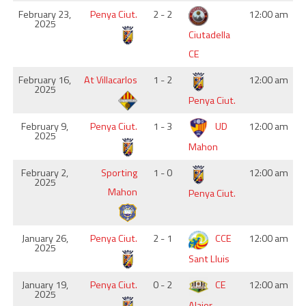
February 23,
Penya Ciut.
2 - 2
12:00 am
2025
Ciutadella
CE
February 16,
At Villacarlos
1 - 2
12:00 am
2025
Penya Ciut.
February 9,
Penya Ciut.
1 - 3
UD
12:00 am
2025
Mahon
February 2,
Sporting
1 - 0
12:00 am
2025
Mahon
Penya Ciut.
January 26,
Penya Ciut.
2 - 1
CCE
12:00 am
2025
Sant Lluis
January 19,
Penya Ciut.
0 - 2
CE
12:00 am
2025
Alaior