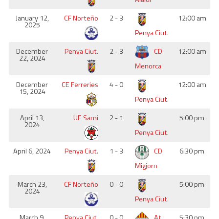
January 12,
CF Norteño
2 - 3
12:00 am
2025
Penya Ciut.
December
Penya Ciut.
2 - 3
CD
12:00 am
22, 2024
Menorca
December
CE Ferreries
4 - 0
12:00 am
15, 2024
Penya Ciut.
April 13,
UE Sami
2 - 1
5:00 pm
2024
Penya Ciut.
April 6, 2024
Penya Ciut.
1 - 3
CD
6:30 pm
Migjorn
March 23,
CF Norteño
0 - 0
5:00 pm
2024
Penya Ciut.
March 9,
Penya Ciut.
0 - 0
At
5:30 pm